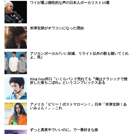
ワイが選ぶ個性的な声の日本人ボーカリスト10選
米津玄師がオワコンになった理由
アジカンボーカル｢いい加減、リライト以外の歌も聴いてくれ
よ。笑｣
King Gnu井口「いくらバンド売れても『俺はクラシックで挫
折した落ちこぼれ』というコンプレックスある
アメリカ「ビリー！ポストマローン！」日本「米津玄師！あ
いみょん！」←これ
ずっと真夜中でいいのに。で一番好きな曲