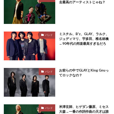
去最高のアーティストじゃね？
ミスチル、B'z、GLAY、ラルク、
バンド
ジュディマリ、宇多田、椎名林檎
←90年代の邦楽最高すぎるだろ
お前らの中でGLAYとKing Gnuっ
バンド
てロックなの？
米津玄師、ヒゲダン藤原、ミセス
バンド
大森→一番の作詞作曲の天才は誰