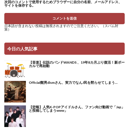
次回のコメントで使用するためブラウザーに自分の名前、メールアドレス、
サイトを保存する。
日本語が含まれない投稿は無視されますのでご注意ください。（スパム対
策）
今日の人気記事
【音楽】伝説のバンドWANDS 、19年8カ月ぶり復活！新ボー
カルで再始動
Official髭男dismさん、実力でなんJ民を黙らせてしまう…
【悲報】人気K-POPアイドルさん、ファン向け動画で「Jap」
と投稿してしまうwww」