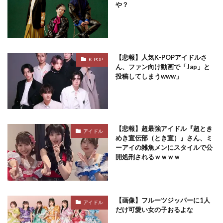
や？
【悲報】人気K-POPアイドルさ
K-POP
ん、ファン向け動画で「Jap」と
投稿してしまうwww」
【悲報】超最強アイドル『超とき
アイドル
めき宣伝部（とき宣）』さん、ミ
ーアイの雑魚メンにスタイルで公
開処刑されるｗｗｗｗ
【画像】フルーツジッパーに1人
アイドル
だけ可愛い女の子おるよな