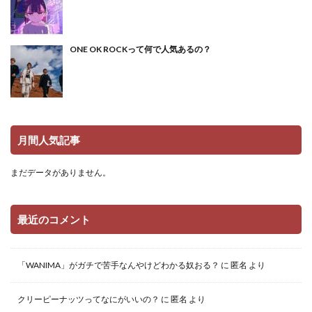
ONE OK ROCKって何で人気あるの？
月間人気記事
まだデータがありません。
最近のコメント
「WANIMA」がガチで苦手なんやけどわかる奴おる？
に
匿名
より
クリーピーナッツってなにがいいの？
に
匿名
より