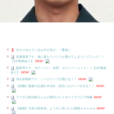
分かり合えているはずの夫が、一番遠い
友廣南実アナ 海に落ちてパンツが透けてしまうハプニング！！
【GIF動画あり】
NEW!
森香澄アナ ボディコン、谷間、セクシーショット！！【GIF動画
あり】
NEW!
河出奈都美アナ ノースリーブが透ける！！
NEW!
【画像】最新の広瀬すず(28)、流石にセクシーすぎる！！
NEW!
アプガ２鍛治島ちゃんの週刊プレイボーイグラビア画像
NEW!
【速報】日本の防衛省、ようやく気づいた模様ｗｗｗｗｗ
NEW!