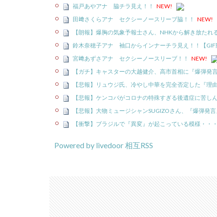
福戸あやアナ 脇チラ見え！！
NEW!
田﨑さくらアナ セクシーノースリーブ脇！！
NEW!
【朗報】爆胸の気象予報士さん、NHKから解き放たれ
鈴木奈穂子アナ 袖口からインナーチラ見え！！【GIF
宮﨑あずさアナ セクシーノースリーブ！！
NEW!
【ガチ】キャスターの大越健介、高市首相に『爆弾発
【悲報】リュウジ氏、冷やし中華を完全否定した『理
【悲報】ケンコバがコロナの特殊すぎる後遺症に苦し
【悲報】大物ミュージシャンSUGIZOさん、『爆弾発
【衝撃】ブラジルで『異変』が起こっている模様・・
Powered by livedoor 相互RSS