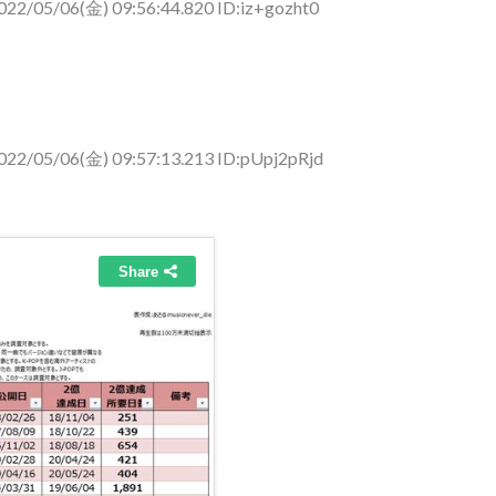
022/05/06(金) 09:56:44.820 ID:iz+gozht0
022/05/06(金) 09:57:13.213 ID:pUpj2pRjd