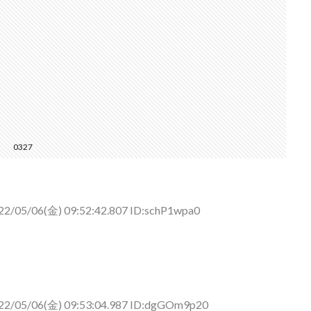
0327
22/05/06(金) 09:52:42.807 ID:schP1wpa0
22/05/06(金) 09:53:04.987 ID:dgGOm9p20