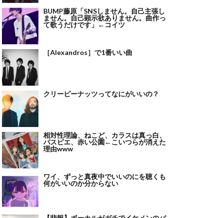
BUMP藤原「SNSしません。自己主張し
ません。自己顕示欲ありません。曲作っ
て歌うだけです」←コイツ
［Alexandros］で1番いい曲
クリーピーナッツってなにがいいの？
相対性理論、ねこど、カラスは真っ白、
パスピエ、赤い公園←こいつらが消えた
理由www
ワイ、ずっと真夜中でいいのにを聴くも
何がいいのか分からない
【悲報】ボーカルがガチでイケメンのバ