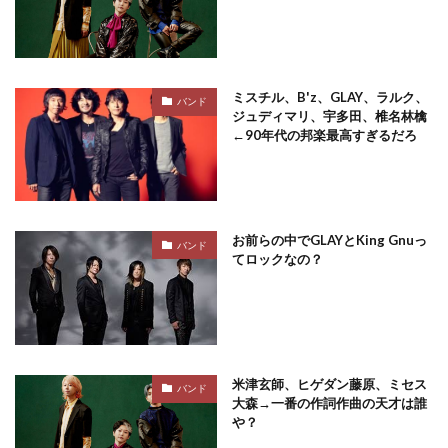
ミスチル、B'z、GLAY、ラルク、
バンド
ジュディマリ、宇多田、椎名林檎
←90年代の邦楽最高すぎるだろ
お前らの中でGLAYとKing Gnuっ
バンド
てロックなの？
米津玄師、ヒゲダン藤原、ミセス
バンド
大森→一番の作詞作曲の天才は誰
や？