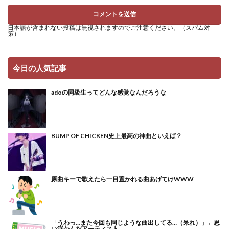
日本語が含まれない投稿は無視されますのでご注意ください。（スパム対
策）
今日の人気記事
adoの同級生ってどんな感覚なんだろうな
BUMP OF CHICKEN史上最高の神曲といえば？
原曲キーで歌えたら一目置かれる曲あげてけWWW
「うわっ…また今回も同じような曲出してる…（呆れ）」←思
い浮かんだアーティスト