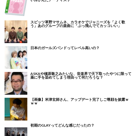
スピッツ草野マサムネ、カラオケでジャニーズを「よく歌
う」あのグループの楽曲に「ぶっ飛んでてカッコいい」
日本のガールズバンドってレベル高いの？
ASKAや槇原敬之みたいな、音楽界で天下取ったやつに限って
薬に手を染めてしまう理由って何だろうな？
【画像】米津玄師さん、アップデート完了しご尊顔を披露ｗ
ｗｗ
初期のGLAYってどんな感じだったの？