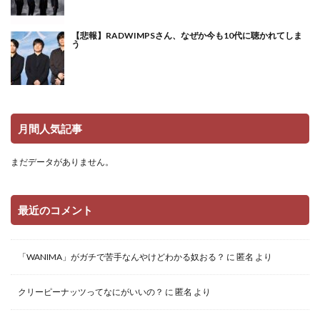
【悲報】RADWIMPSさん、なぜか今も10代に聴かれてしま
う
月間人気記事
まだデータがありません。
最近のコメント
「WANIMA」がガチで苦手なんやけどわかる奴おる？
に
匿名
より
クリーピーナッツってなにがいいの？
に
匿名
より