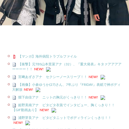
【マンガ】海外病院トラブルファイル
【衝撃】元TBS山本里菜アナ（32）、『重大発表』キタァアアアア
ーーーー！！
NEW!
宮﨑あずさアナ セクシーノースリーブ！！
NEW!
【画像】小倉ゆうか(27)さん、7年ぶり『FRIDAY』表紙で神ボディ
大解放
NEW!
畑下由佳アナ ニットの胸元がくっきり！！
NEW!
姫野美南アナ ピタピタ衣装でインタビュー、胸くっきり！！
【GIF動画あり】
NEW!
浦野芽良アナ ピタピタニットでボディラインくっきり！！
NEW!