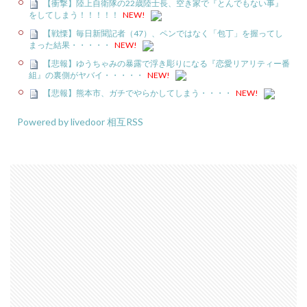
【衝撃】陸上自衛隊の22歳陸士長、空き家で『とんでもない事』
をしてしまう！！！！！
NEW!
【戦慄】毎日新聞記者（47）、ペンではなく「包丁」を握ってし
まった結果・・・・・
NEW!
【悲報】ゆうちゃみの暴露で浮き彫りになる『恋愛リアリティー番
組』の裏側がヤバイ・・・・・
NEW!
【悲報】熊本市、ガチでやらかしてしまう・・・・
NEW!
Powered by livedoor 相互RSS