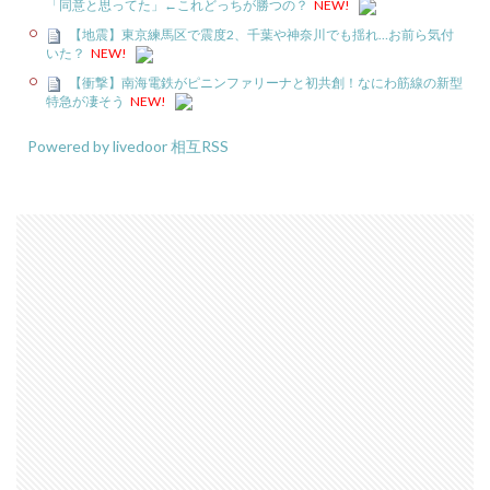
「同意と思ってた」←これどっちが勝つの？
NEW!
【地震】東京練馬区で震度2、千葉や神奈川でも揺れ…お前ら気付
いた？
NEW!
【衝撃】南海電鉄がピニンファリーナと初共創！なにわ筋線の新型
特急が凄そう
NEW!
Powered by livedoor 相互RSS