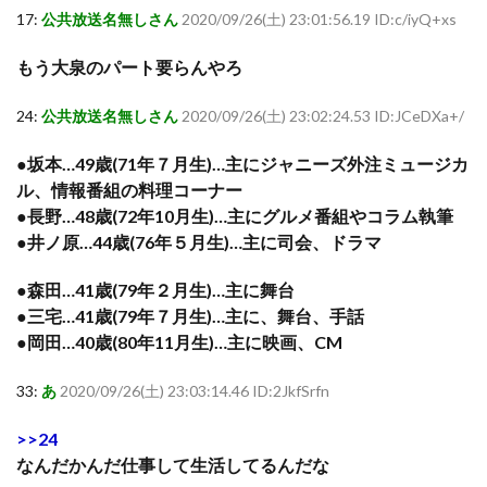
17:
公共放送名無しさん
2020/09/26(土) 23:01:56.19 ID:c/iyQ+xs
もう大泉のパート要らんやろ
24:
公共放送名無しさん
2020/09/26(土) 23:02:24.53 ID:JCeDXa+/
●坂本…49歳(71年７月生)…主にジャニーズ外注ミュージカ
ル、情報番組の料理コーナー
●長野…48歳(72年10月生)…主にグルメ番組やコラム執筆
●井ノ原…44歳(76年５月生)…主に司会、ドラマ
●森田…41歳(79年２月生)…主に舞台
●三宅…41歳(79年７月生)…主に、舞台、手話
●岡田…40歳(80年11月生)…主に映画、CM
33:
あ
2020/09/26(土) 23:03:14.46 ID:2JkfSrfn
>>24
なんだかんだ仕事して生活してるんだな