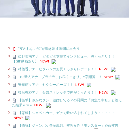
“変われない私”が動き出す瞬間に出会う
姫野美南アナ ピタピタ衣装でインタビュー、胸くっきり！！
【GIF動画あり】
NEW!
林佑香アナ ピタパンのお尻くっきりレポート！！
NEW!
TBS新人アナ ブラチラ、お尻くっきり、Y字開脚！！
NEW!
安藤萌々アナ セクシーポーズ！！
NEW!
後呂有紗アナ 骨盤ストレッチで胸がくっきり！！
NEW!
【衝撃】さかなクン、結婚してる？の質問に「お魚で幸せ」と答え
た結果ｗｗｗ
NEW!
【悲報】ショベルカー、ガチで吸い込まれてしまう・・・・・
NEW!
【物議】ジャンポケ斉藤裁判、被害女性「モンスター」斉藤被告