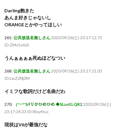
Darling飽きた
あんま好きじゃないし
ORANGEとかやってほしい
265:
公共放送名無しさん
2020/09/26(土) 23:17:12.73
ID:ZMv5s4zS
うんぁぁぁぁ死ぬほどなつい
268:
公共放送名無しさん
2020/09/26(土) 23:17:21.03
ID:LwZ2Nj3M
イミフな歌詞だけど名曲だわ
270:
（^ｰ^*bﾘりかひめひめ ◆SLzxlG.QR2
2020/09/26(土)
23:17:24.33 ID:lRxy4tuc
現状はV6が最強だな