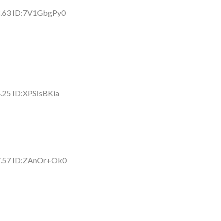
8.63 ID:7V1GbgPy0
.25 ID:XPSIsBKia
7.57 ID:ZAnOr+Ok0