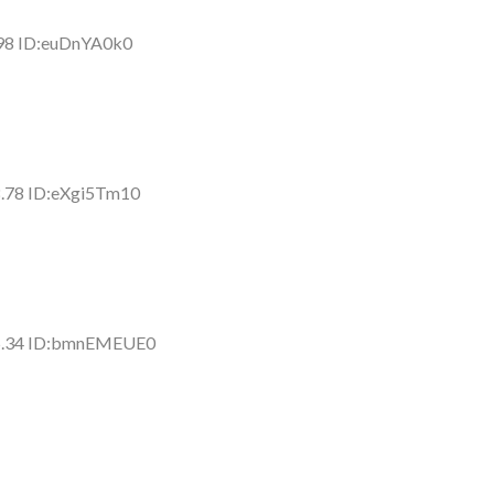
.98 ID:euDnYA0k0
8.78 ID:eXgi5Tm10
25.34 ID:bmnEMEUE0