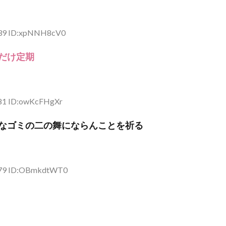
.39 ID:xpNNH8cV0
だけ定期
.81 ID:owKcFHgXr
なゴミの二の舞にならんことを祈る
5.79 ID:OBmkdtWT0