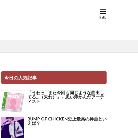
今日の人気記事
「うわっ…また今回も同じような曲出し
てる…（呆れ）」←思い浮かんだアーテ
ィスト
BUMP OF CHICKEN史上最高の神曲とい
えば？