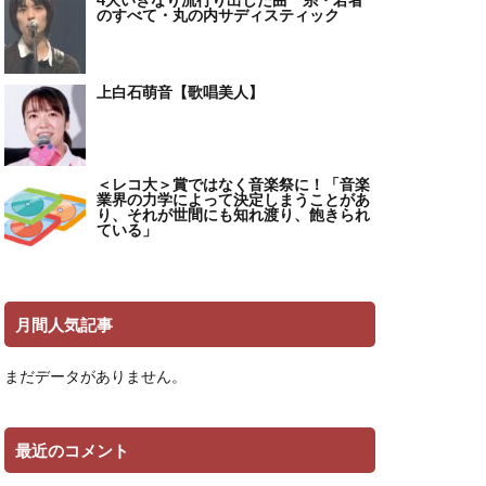
のすべて・丸の内サディスティック
上白石萌音【歌唱美人】
＜レコ大＞賞ではなく音楽祭に！「音楽
業界の力学によって決定しまうことがあ
り、それが世間にも知れ渡り、飽きられ
ている」
月間人気記事
まだデータがありません。
最近のコメント