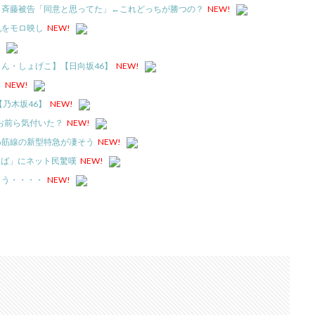
」斉藤被告「同意と思ってた」←これどっちが勝つの？
NEW!
乳をモロ映し
NEW!
!
ん・しょげこ】【日向坂46】
NEW!
！
NEW!
乃木坂46】
NEW!
お前ら気付いた？
NEW!
わ筋線の新型特急が凄そう
NEW!
とば」にネット民驚嘆
NEW!
まう・・・・
NEW!