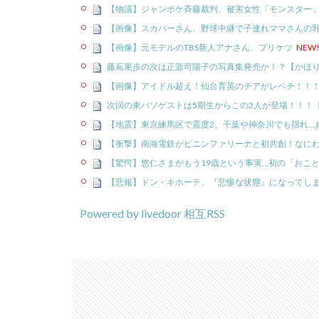
【物議】ジャンポケ斉藤裁判、被害女性「モンスター
【画像】スカパーさん、野球中継で子連れママさんの
【画像】元モデルのTBS新人アナさん、プリケツ
NEW
藤嶌果歩の次は正源司陽子の写真集発売か！？【かほり
【画像】アイドル超え！仙台育英のチアがレベチ！！
次回の東パソゲストは5期生からこの2人が登場！！！【
【地震】東京練馬区で震度2、千葉や神奈川でも揺れ…
【衝撃】南海電鉄がピニンファリーナと初共創！なに
【驚愕】悠仁さまがもう19歳という事実…初の「おこ
【悲報】ドン・キホーテ、『悲惨な状態』になってし
Powered by livedoor 相互RSS