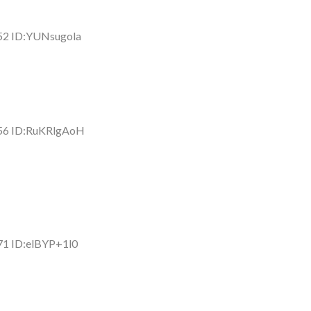
52 ID:YUNsugola
.56 ID:RuKRlgAoH
71 ID:elBYP+1l0