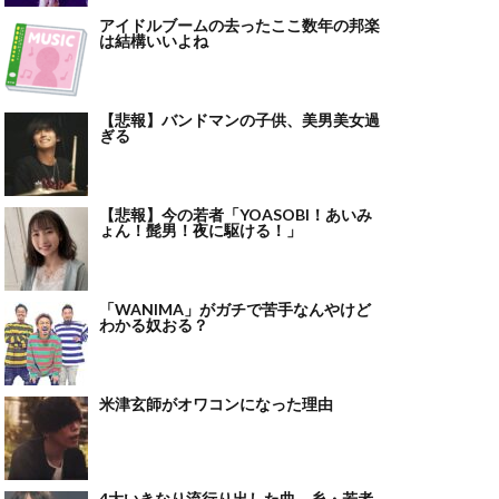
アイドルブームの去ったここ数年の邦楽
は結構いいよね
【悲報】バンドマンの子供、美男美女過
ぎる
【悲報】今の若者「YOASOBI！あいみ
ょん！髭男！夜に駆ける！」
「WANIMA」がガチで苦手なんやけど
わかる奴おる？
米津玄師がオワコンになった理由
4大いきなり流行り出した曲 糸・若者