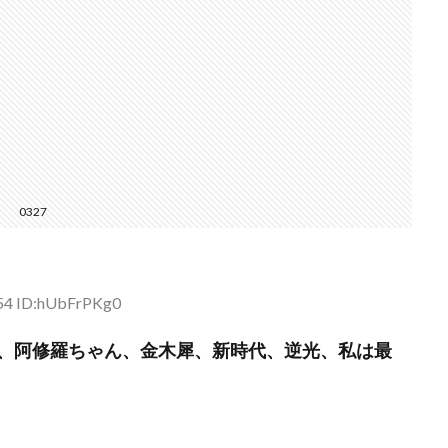
0327
.54 ID:hUbFrPKg0
、阿修羅ちゃん、金木犀、新時代、逆光、私は最