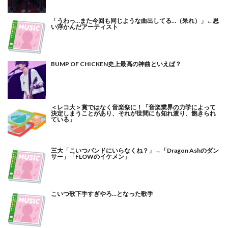
「うわっ…また今回も同じような曲出してる…（呆れ）」←思
い浮かんだアーティスト
BUMP OF CHICKEN史上最高の神曲といえば？
＜レコ大＞賞ではなく音楽祭に！「音楽業界の力学によって
決定しまうことがあり、それが世間にも知れ渡り、飽きられ
ている」
三大「こいつバンドにいらなくね？」→「Dragon Ashのダン
サー」「FLOWのイケメン」
こいつ歌下手すぎやろ...となった歌手