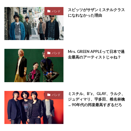
スピッツがサザンミスチルクラス
バンド
になれなかった理由
Mrs. GREEN APPLEって日本で過
バンド
去最高のアーティストじゃね？
ミスチル、B'z、GLAY、ラルク、
バンド
ジュディマリ、宇多田、椎名林檎
←90年代の邦楽最高すぎるだろ