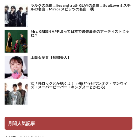
ラルクの名曲→lies and truth GLAYの名曲→SoulLove ミスチ
ルの名曲→Mirror スピッツの名曲→楓
Mrs. GREEN APPLEって日本で過去最高のアーティストじゃ
ね？
上白石萌音【歌唱美人】
女「邦ロックとか聴くよ！」俺(どうせワンオク・マンウィ
ズ・スーパービーバー・キングヌーとかだろ)
月間人気記事