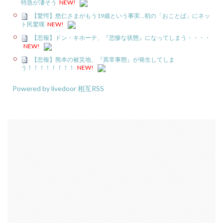
特急が凄そう
NEW!
【驚愕】悠仁さまがもう19歳という事実…初の「おことば」にネッ
ト民驚嘆
NEW!
【悲報】ドン・キホーテ、『悲惨な状態』になってしまう・・・・
NEW!
【悲報】熊本の被災地、『異常事態』が発生してしま
う！！！！！！！！
NEW!
Powered by livedoor 相互RSS