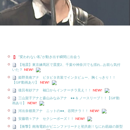
“変われない私”が動き出す瞬間に出会う
【地震】東京練馬区で震度2、千葉や神奈川でも揺れ…お前ら気付
いた？
NEW!
姫野美南アナ ピタピタ衣装でインタビュー、胸くっきり！！
【GIF動画あり】
NEW!
後呂有紗アナ 袖口からインナーチラ見え！！
NEW!
三山賀子アナと森山みなみアナ ●● ＆ ノースリーブ！！【GIF動
画あり】
NEW!
河出奈都美アナ ニットの●●、谷間チラ！！
NEW!
安藤萌々アナ セクシーポーズ！！
NEW!
【衝撃】南海電鉄がピニンファリーナと初共創！なにわ筋線の新型