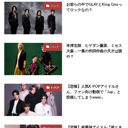
お前らの中でGLAYとKing Gnuっ
バンド
てロックなの？
米津玄師、ヒゲダン藤原、ミセス
バンド
大森→一番の作詞作曲の天才は誰
や？
【悲報】人気K-POPアイドルさ
K-POP
ん、ファン向け動画で「Jap」と
投稿してしまうwww」
【悲報】超最強アイドル『超とき