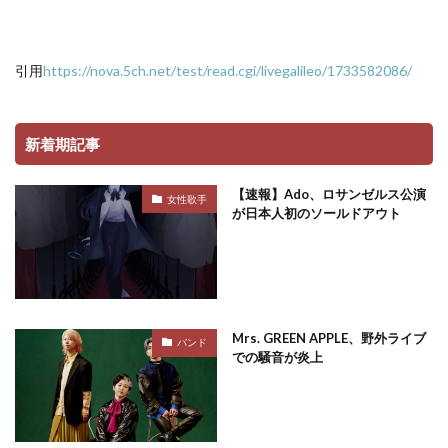
引用
https://nova.5ch.net/test/read.cgi/livegalileo/1733582086/
新着期記事
【速報】Ado、ロサンゼルス公演
女性歌手
が日本人初のソールドアウト
Mrs. GREEN APPLE、野外ライブ
バンド
での騒音が炎上