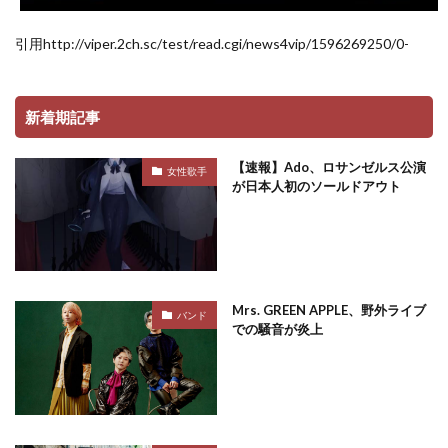
引用http://viper.2ch.sc/test/read.cgi/news4vip/1596269250/0-
新着期記事
【速報】Ado、ロサンゼルス公演
女性歌手
が日本人初のソールドアウト
Mrs. GREEN APPLE、野外ライブ
バンド
での騒音が炎上