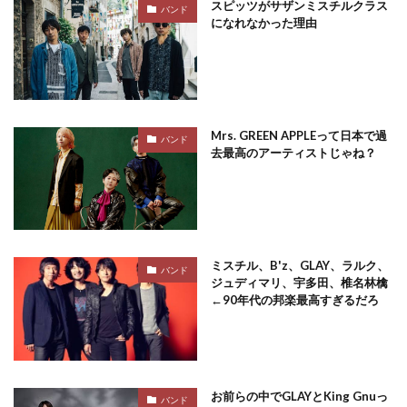
スピッツがサザンミスチルクラス
バンド
になれなかった理由
Mrs. GREEN APPLEって日本で過
バンド
去最高のアーティストじゃね？
ミスチル、B'z、GLAY、ラルク、
バンド
ジュディマリ、宇多田、椎名林檎
←90年代の邦楽最高すぎるだろ
お前らの中でGLAYとKing Gnuっ
バンド