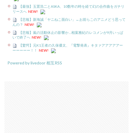
【最強】玉置浩二とASKA、10数年の時を経て幻の合作曲をガチリ
リースへ
NEW!
【悲報】新海誠「ヤニねこ面白い」←お前らこのアニメどう思って
んの？
NEW!
【悲報】嵐の活動休止の影響か…相葉雅紀のレコメンが9月いっぱ
いで終了へ
NEW!
【驚愕】元K1王者の久保優太、『電撃発表』キタァアアアアアー
ーーーーー！！
NEW!
Powered by livedoor 相互RSS