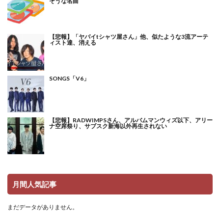
そうな名曲
【悲報】「ヤバイtシャツ屋さん」他、似たような3流アーテ
ィスト達、消える
SONGS「V6」
【悲報】RADWIMPSさん、アルバムマンウィズ以下、アリー
ナ空席祭り、サブスク新海以外再生されない
月間人気記事
まだデータがありません。