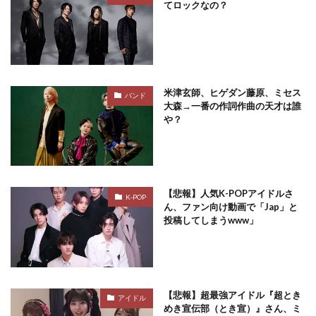
てロックなの？
米津玄師、ヒゲダン藤原、ミセス
バンド
大森→一番の作詞作曲の天才は誰
や？
【悲報】人気K-POPアイドルさ
K-POP
ん、ファン向け動画で「Jap」と
投稿してしまうwww」
【悲報】超最強アイドル『超とき
アイドル
めき宣伝部（とき宣）』さん、ミ