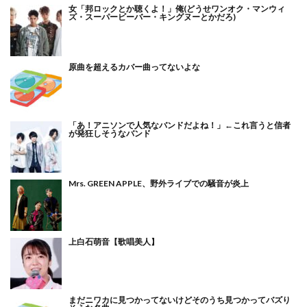
女「邦ロックとか聴くよ！」俺(どうせワンオク・マンウィ
ズ・スーパービーバー・キングヌーとかだろ)
原曲を超えるカバー曲ってないよな
「あ！アニソンで人気なバンドだよね！」←これ言うと信者
が発狂しそうなバンド
Mrs. GREEN APPLE、野外ライブでの騒音が炎上
上白石萌音【歌唱美人】
まだニワカに見つかってないけどそのうち見つかってバズり