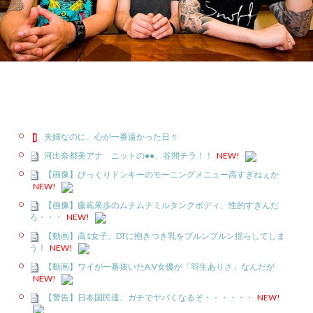
夫婦なのに、心が一番遠かった日々
河出奈都美アナ ニットの●●、谷間チラ！！
NEW!
【画像】びっくりドンキーのモーニングメニュー高すぎねぇか
NEW!
【画像】藤嶌果歩のムチムチミルタンクボディ、性的すぎんだ
ろ・・・
NEW!
【動画】高1女子、DTに抱きつき乳をブルンブルン揺らしてしま
う！
NEW!
【動画】ワイが一番抜いたA.V女優が「羽生ありさ」なんだが
NEW!
【警告】日本国民達、ガチでヤバくなるぞ・・・・・・
NEW!